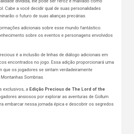
alidade dividida, ele pode ser feroz e malvado como
. Cabe a você decidir qual de suas personalidades
minarão o futuro de suas alianças precárias.
formações adicionais sobre esse mundo fantástico.
onhecimento sobre os eventos e personagens envolvidos
cious é a inclusão de linhas de diálogo adicionais em
lficos encontrados no jogo. Essa adição proporcionará uma
om que os jogadores se sintam verdadeiramente
as Montanhas Sombrias.
 exclusivos, a
Edição Precious de The Lord of the
ogadores ansiosos por explorar as aventuras de Gollum
ra embarcar nessa jornada épica e descobrir os segredos