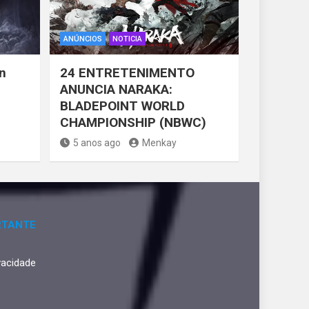
ANÚNCIOS
NOTICIA
n
24 ENTRETENIMENTO
ANUNCIA NARAKA:
BLADEPOINT WORLD
CHAMPIONSHIP (NBWC)
5 anos ago
Menkay
RTANTE
ivacidade