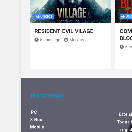
ANÚNCIOS
ANÚNC
RESIDENT EVIL VILAGE
COM
BLO
5 anos ago
Menkay
5 a
PLATAFORMAS
PC
Este s
X Box
Todas 
Mobile
regis