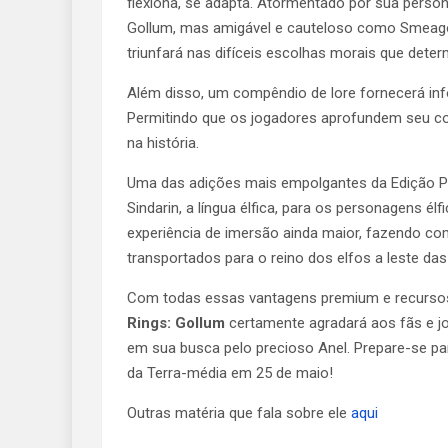
flexiona, se adapta. Atormentado por sua person
Gollum, mas amigável e cauteloso como Smeagol
triunfará nas difíceis escolhas morais que deter
Além disso, um compêndio de lore fornecerá in
Permitindo que os jogadores aprofundem seu c
na história.
Uma das adições mais empolgantes da Edição Pre
Sindarin, a língua élfica, para os personagens é
experiência de imersão ainda maior, fazendo c
transportados para o reino dos elfos a leste d
Com todas essas vantagens premium e recursos
Rings: Gollum
certamente agradará aos fãs e j
em sua busca pelo precioso Anel. Prepare-se pa
da Terra-média em 25 de maio!
Outras matéria que fala sobre ele
aqui