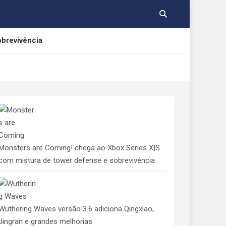
obrevivência
rnos
cações gratuitas
Monsters are Coming! chega ao Xbox Series X|S
com mistura de tower defense e sobrevivência
Wuthering Waves versão 3.6 adiciona Qingxiao,
Jingran e grandes melhorias