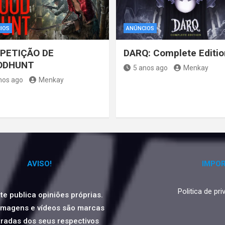
IOS
ANÚNCIOS
PETIÇÃO DE
DARQ: Complete Editio
ODHUNT
5 anos ago
Menkay
nos ago
Menkay
AVISO!
IMPO
Politica de pr
ite publica opiniões próprias.
imagens e vídeos são marcas
tradas dos seus respectivos