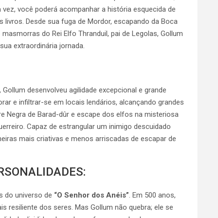
ra vez, você poderá acompanhar a história esquecida de
os livros. Desde sua fuga de Mordor, escapando da Boca
 masmorras do Rei Elfo Thranduil, pai de Legolas, Gollum
sua extraordinária jornada.
 Gollum desenvolveu agilidade excepcional e grande
orar e infiltrar-se em locais lendários, alcançando grandes
re Negra de Barad-dûr e escape dos elfos na misteriosa
erreiro. Capaz de estrangular um inimigo descuidado
iras mais criativas e menos arriscadas de escapar de
RSONALIDADES:
s do universo de
“O Senhor dos Anéis”
. Em 500 anos,
is resiliente dos seres. Mas Gollum não quebra; ele se