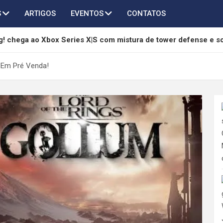
S
ARTIGOS
EVENTOS
CONTATOS
! chega ao Xbox Series X|S com mistura de tower defense e s
são 3.6 adiciona Qingxiao, Jingran e grandes melhorias
á Em Pré Venda!
hony é anunciado como RPG sci-fi sombrio com combate em tu
ndless Vault ganha edição física para Switch 2, PS5 e PC
a 3º aniversário com grande atualização 3.7 e mais de 45 invo