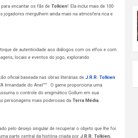
a para encantar os fãs de
Tolkien
!. Ela inclui mais de 100
os jogadores mergulhem ainda mais na atmosfera rica e
oque de autenticidade aos diálogos com os elfos e com
agens, locais e eventos do jogo, explorando
o oficial baseada nas obras literárias
de
J.R.R. Tolkien
 “A Irmandade do Anel™” . O game proporciona uma
. Assuma o controle do enigmático Gollum em sua
 as personagens mais poderosas da
Terra Média
.
nado pelo desejo singular de recuperar o objeto que lhe foi
a parte central da história criada por
J.R.R. Tolkien
,