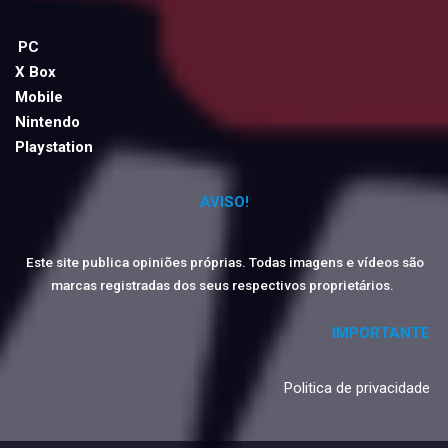
PC
X Box
Mobile
Nintendo
Playstation
AVISO!
Este site publica opiniões próprias. Todas imagens e vídeos são
marcas registradas dos seus respectivos proprietários.
IMPORTANTE
Politica de privacidade