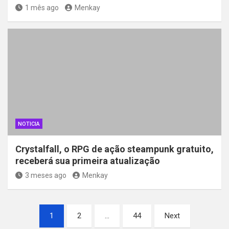
1 mês ago
Menkay
NOTICIA
Crystalfall, o RPG de ação steampunk gratuito,
receberá sua primeira atualização
3 meses ago
Menkay
Paginação
1
2
…
44
Next
de