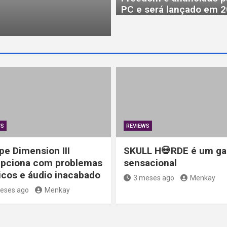
PC e será lançado em 
WS
REVIEWS
pe Dimension III
SKULL H💀RDE é um g
pciona com problemas
sensacional
icos e áudio inacabado
3 meses ago
Menkay
eses ago
Menkay