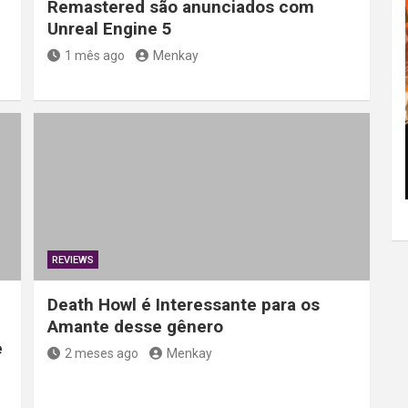
Remastered são anunciados com
Unreal Engine 5
1 mês ago
Menkay
REVIEWS
Death Howl é Interessante para os
Amante desse gênero
e
2 meses ago
Menkay