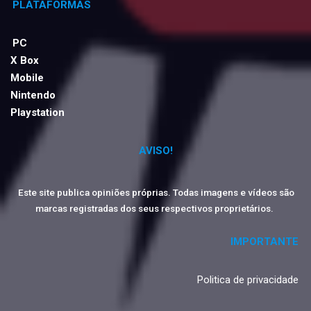
PLATAFORMAS
PC
X Box
Mobile
Nintendo
Playstation
AVISO!
Este site publica opiniões próprias. Todas imagens e vídeos são
marcas registradas dos seus respectivos proprietários.
IMPORTANTE
Politica de privacidade