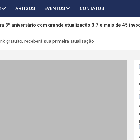
S
ARTIGOS
EVENTOS
CONTATOS
a 3º aniversário com grande atualização 3.7 e mais de 45 invo
of Freedom é anunciado para PC e será lançado em 2027
nk gratuito, receberá sua primeira atualização
chega ao AFK Journey em novo crossover com Taichi, Agumon
thers terá novo capítulo em desenvolvimento pela 505 Games 
da mídia física da Sony e pode se tornar referência na proteção