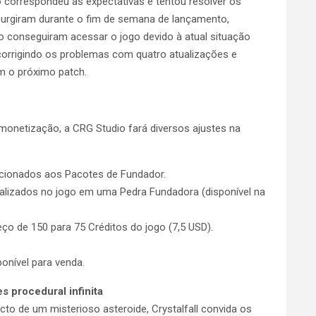
correspondeu às expectativas e tentou resolver os
urgiram durante o fim de semana de lançamento,
 conseguiram acessar o jogo devido à atual situação
 corrigindo os problemas com quatro atualizações e
 o próximo patch.
onetização, a CRG Studio fará diversos ajustes na
icionados aos Pacotes de Fundador.
lizados no jogo em uma Pedra Fundadora (disponível na
ço de 150 para 75 Créditos do jogo (7,5 USD).
onível para venda.
 procedural infinita
 de um misterioso asteroide, Crystalfall convida os