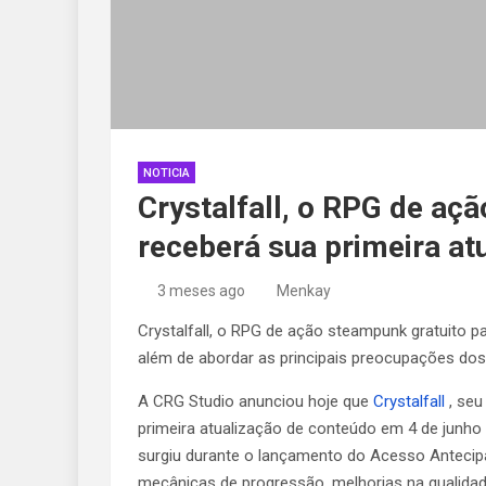
NOTICIA
Crystalfall, o RPG de aç
receberá sua primeira at
3 meses ago
Menkay
Crystalfall, o RPG de ação steampunk gratuito pa
além de abordar as principais preocupações dos
A CRG Studio anunciou hoje que
Crystalfall
, seu
primeira atualização de conteúdo em 4 de junho
surgiu durante o lançamento do Acesso Antecip
mecânicas de progressão, melhorias na qualida