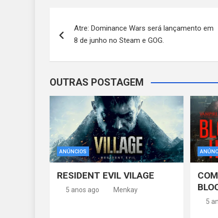
Navegação
Atre: Dominance Wars será lançamento em
de
8 de junho no Steam e GOG.
Post
OUTRAS POSTAGEM
ANÚNCIOS
ANÚNC
RESIDENT EVIL VILAGE
COM
BLO
5 anos ago
Menkay
5 a