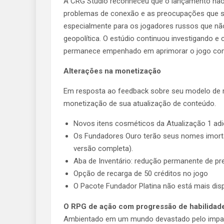
A CRG Studio reconheceu que o lançamento não 
problemas de conexão e as preocupações que s
especialmente para os jogadores russos que não
geopolítica. O estúdio continuou investigando e
permanece empenhado em aprimorar o jogo com
Alterações na monetização
Em resposta ao feedback sobre seu modelo de m
monetização de sua atualização de conteúdo.
Novos itens cosméticos da Atualização 1 ad
Os Fundadores Ouro terão seus nomes imorta
versão completa).
Aba de Inventário: redução permanente de pre
Opção de recarga de 50 créditos no jogo
O Pacote Fundador Platina não está mais disp
O RPG de ação com progressão de habilidades
Ambientado em um mundo devastado pelo impacto