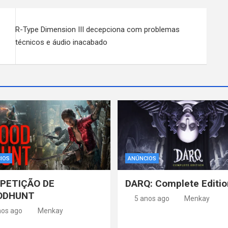
R-Type Dimension III decepciona com problemas
técnicos e áudio inacabado
IOS
ANÚNCIOS
PETIÇÃO DE
DARQ: Complete Editio
ODHUNT
5 anos ago
Menkay
nos ago
Menkay