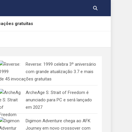
cações gratuitas
, Yamato e Gabumon
Reverse: 1999 celebra 3º aniversário
e Indolphinity
com grande atualização 3.7 e mais
de 45 invocações gratuitas
 aos consumidores de jogos digitais
ArcheAge S: Strait of Freedom é
anunciado para PC e será lançado
em 2027
Digimon Adventure chega ao AFK
Journey em novo crossover com