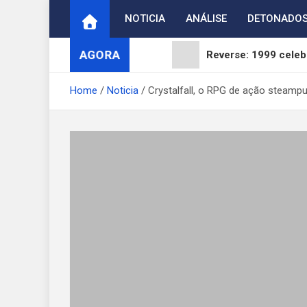
Skip
NOTICIA
ANÁLISE
DETONADO
to
content
AGORA
Reverse: 1999 celebr
ArcheAge S: Strait 
Home
Noticia
Crystalfall, o RPG de ação steampu
Digimon Adventure 
WUCHANG: Fallen Fea
Brasil reage ao fim 