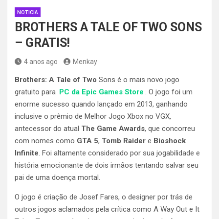
NOTICIA
BROTHERS A TALE OF TWO SONS
– GRATIS!
4 anos ago
Menkay
Brothers: A Tale of Two
Sons é o mais novo jogo
gratuito para
PC da Epic Games Store
. O jogo foi um
enorme sucesso quando lançado em 2013, ganhando
inclusive o prêmio de Melhor Jogo Xbox no VGX,
antecessor do atual
The Game Awards
, que concorreu
com nomes como
GTA 5
,
Tomb Raider
e
Bioshock
Infinite
. Foi altamente considerado por sua jogabilidade e
história emocionante de dois irmãos tentando salvar seu
pai de uma doença mortal.
O jogo é criação de Josef Fares, o designer por trás de
outros jogos aclamados pela crítica como A Way Out e It