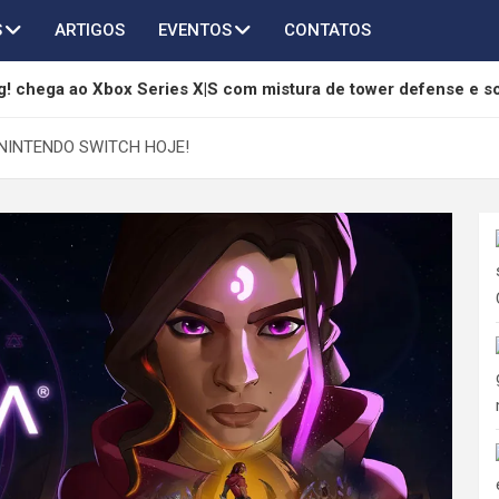
S
ARTIGOS
EVENTOS
CONTATOS
! chega ao Xbox Series X|S com mistura de tower defense e s
são 3.6 adiciona Qingxiao, Jingran e grandes melhorias
NINTENDO SWITCH HOJE!
hony é anunciado como RPG sci-fi sombrio com combate em tu
ndless Vault ganha edição física para Switch 2, PS5 e PC
a 3º aniversário com grande atualização 3.7 e mais de 45 invo