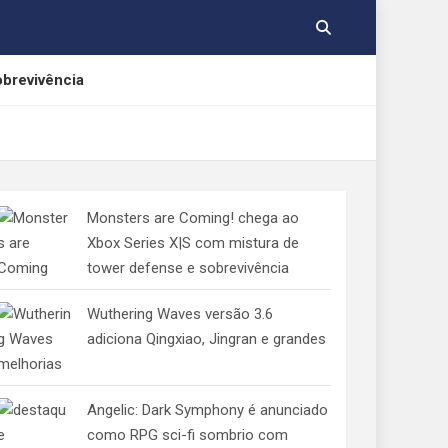
obrevivência
rnos
Monsters are Coming! chega ao
Xbox Series X|S com mistura de
tower defense e sobrevivência
cações gratuitas
Wuthering Waves versão 3.6
adiciona Qingxiao, Jingran e grandes
melhorias
Angelic: Dark Symphony é anunciado
como RPG sci-fi sombrio com