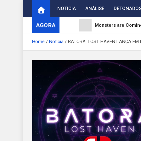
Skip
NOTICIA
ANÁLISE
DETONADO
to
content
AGORA
Monsters are Coming
Wuthering Waves ver
Home
Noticia
BATORA: LOST HAVEN LANÇA EM 
Angelic: Dark Symp
Moonlighter 2: The E
Reverse: 1999 celebr