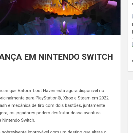
LANÇA EM NINTENDO SWITCH
iar que Batora: Lost Haven está agora disponível no
originalmente para PlayStation®, Xbox e Steam em 2022,
lash e mecânica de tiro com dois bastões, juntamente
ora, os jogadores podem desfrutar dessa aventura
 Nintendo Switch.
ma sobrevivente improvável com um destino que altera o