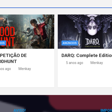
IOS
ANÚNCIOS
PETIÇÃO DE
DARQ: Complete Editio
ODHUNT
5 anos ago
Menkay
nos ago
Menkay
AVISO!
IMPO