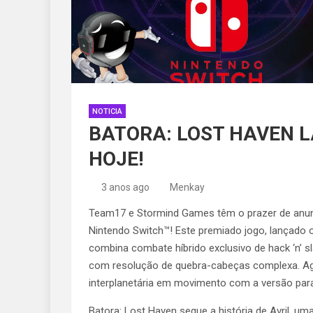
NOTICIA
BATORA: LOST HAVEN 
HOJE!
3 anos ago
Menkay
Team17 e Stormind Games têm o prazer de anunc
Nintendo Switch™! Este premiado jogo, lançado 
combina combate híbrido exclusivo de hack ‘n’ s
com resolução de quebra-cabeças complexa. Ag
interplanetária em movimento com a versão para
Batora: Lost Haven segue a história de Avril, u