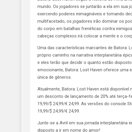
mundo. Os jogadores se juntarão a ela em sua j
exercendo poderes inimagináveis ​​e tomando de
multifacetado, os jogadores irão dominar os po
do corpo em batalhas frenéticas contra inimigos
cabeças complexos irá colocar a mente e o corpo 
Uma das características marcantes de Batora: L
próprio caminho na narrativa interplanetária ép
e eles terão que decidir o quanto estão disposto
emocionante, Batora: Lost Haven oferece uma e
única de gêneros.
Atualmente, Batora: Lost Haven está disponível 
um desconto de lançamento de 20% até terça-feir
19,99/$ 24,99/€ 24,99. As versões do console S
19,99/$ 24,99/€ 24,99.
Junte-se a Avril em sua jornada interplanetária
disposto a ir em nome do amor!