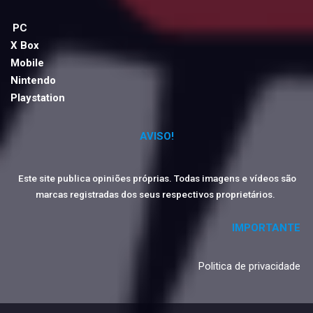
PC
X Box
Mobile
Nintendo
Playstation
AVISO!
Este site publica opiniões próprias. Todas imagens e vídeos são
marcas registradas dos seus respectivos proprietários.
IMPORTANTE
Politica de privacidade