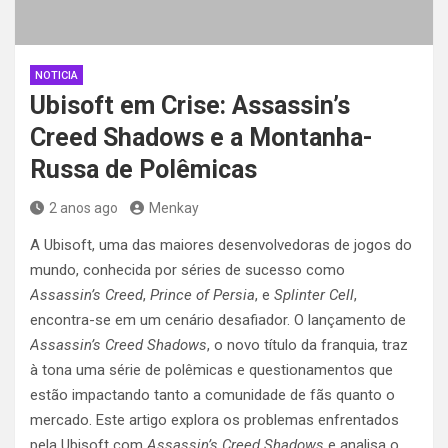
NOTICIA
Ubisoft em Crise: Assassin’s
Creed Shadows e a Montanha-
Russa de Polêmicas
2 anos ago
Menkay
A Ubisoft, uma das maiores desenvolvedoras de jogos do
mundo, conhecida por séries de sucesso como
Assassin’s Creed
,
Prince of Persia
, e
Splinter Cell
,
encontra-se em um cenário desafiador. O lançamento de
Assassin’s Creed Shadows
, o novo título da franquia, traz
à tona uma série de polêmicas e questionamentos que
estão impactando tanto a comunidade de fãs quanto o
mercado. Este artigo explora os problemas enfrentados
pela Ubisoft com
Assassin’s Creed Shadows
e analisa o