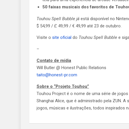
50 faixas musicais dos favoritos de Touho
Touhou Spell Bubble já
está disponível no Ninte
$ 54,99 / £ 49,99 / € 49,99 até 23 de outubro.
Visite o
site oficial
do
Touhou Spell Bubble
e siga
–
Contato de mídia
Will Butler @ Honest Public Relations
taito@honest-pr.com
Sobre o “Projeto Touhou”
Touhou Project é o nome de uma série de jogos 
Shanghai Alice, que é administrado pela ZUN. A s
jogos, músicas e ilustrações, todos inspirados 