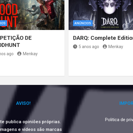
IOS
ANÚNCIOS
PETIÇÃO DE
DARQ: Complete Editio
ODHUNT
5 anos ago
Menkay
nos ago
Menkay
AVISO!
IMPO
Politica de pr
ite publica opiniões próprias.
imagens e vídeos são marcas