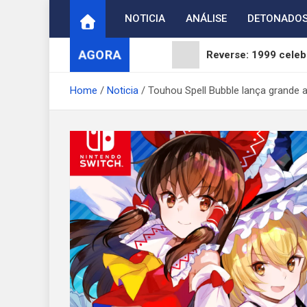
Skip
NOTICIA
ANÁLISE
DETONADO
to
content
AGORA
Reverse: 1999 celebr
ArcheAge S: Strait 
Home
Noticia
Touhou Spell Bubble lança grande a
Digimon Adventure 
WUCHANG: Fallen Fea
Brasil reage ao fim 