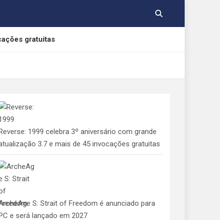
cações gratuitas
, Yamato e Gabumon
e Indolphinity
Reverse: 1999 celebra 3º aniversário com grande
 aos consumidores de jogos digitais
atualização 3.7 e mais de 45 invocações gratuitas
ArcheAge S: Strait of Freedom é anunciado para
PC e será lançado em 2027