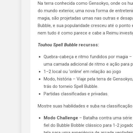
Na terra conhecida como Gensokyo, onde os hum
do mundo exterior, uma nova forma de entreteni
magia, são projetadas umas nas outras e desap
Bubble, e sua popularidade cresceu até o ponto 
nem tudo é como parece e cabe a Reimu investi
Touhou Spell Bubble
recursos:
Quebra-cabeça e ritmo fundidos por magia –
uma camada adicional de ritmo e ação para p
1–2 local ou ‘online’ em relação ao jogo
Modo, história – Viaje pela terra de Gensoky
trás do torneio Spell Bubble.
Partidas classificadas e privadas.
Mostre suas habilidades e suba na classificaçã
Modo Challenge
– Batalha contra uma série
fiel do Bubble Bobble clássico para 1-2 joga
tela para uma experiência de arcade verdadei