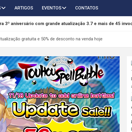
S
ARTIGOS
EVENTOS
CONTATOS
a 3º aniversário com grande atualização 3.7 e mais de 45 invo
of Freedom é anunciado para PC e será lançado em 2027
tualização gratuita e 50% de desconto na venda hoje
chega ao AFK Journey em novo crossover com Taichi, Agumon
thers terá novo capítulo em desenvolvimento pela 505 Games 
da mídia física da Sony e pode se tornar referência na proteção