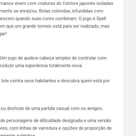
anos vivem com criaturas do folclore japonês isoladas
mento se enraizou. Bolas coloridas, infundidas com
arecem quando suas cores combinam. O jogo é Spell
em que um grande torneio está para ser realizado, mas
gar!
 Um jogo de quebra-cabeça simples de controlar com
roduzir uma experiência totalmente nova.
o, lute contra seus habitantes e descubra quem está por
o ou desfrute de uma partida casual com os amigos.
 de personagens de dificuldade designada e uma versão
dores, com linhas de varredura e opções de proporção de
ramente autêntica.