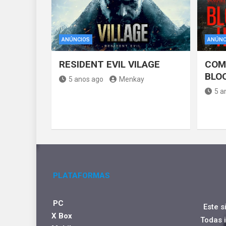
ANÚNCIOS
ANÚNC
RESIDENT EVIL VILAGE
COM
BLO
5 anos ago
Menkay
5 a
PLATAFORMAS
PC
Este s
X Box
Todas 