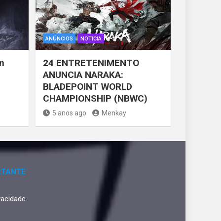
ANÚNCIOS
NOTICIA
n
24 ENTRETENIMENTO
ANUNCIA NARAKA:
BLADEPOINT WORLD
CHAMPIONSHIP (NBWC)
5 anos ago
Menkay
RTANTE
ivacidade