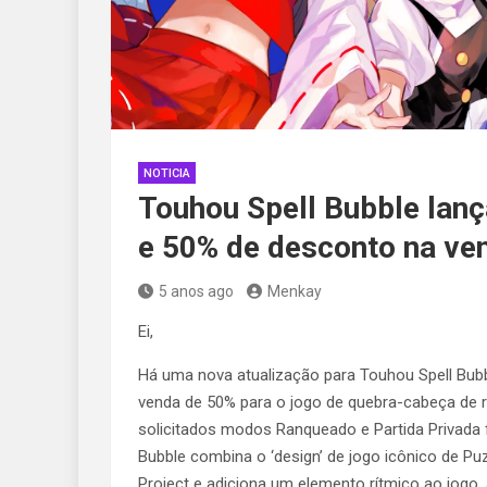
NOTICIA
Touhou Spell Bubble lanç
e 50% de desconto na ve
5 anos ago
Menkay
Ei,
Há uma nova atualização para Touhou Spell Bub
venda de 50% para o jogo de quebra-cabeça de r
solicitados modos Ranqueado e Partida Privada 
Bubble combina o ‘design’ de jogo icônico de 
Project e adiciona um elemento rítmico ao jogo,