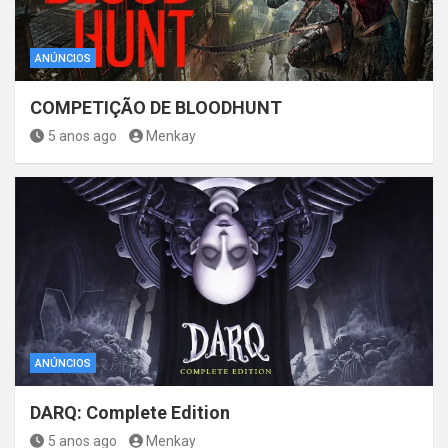
ANÚNCIOS
COMPETIÇÃO DE BLOODHUNT
5 anos ago
Menkay
ANÚNCIOS
DARQ: Complete Edition
5 anos ago
Menkay