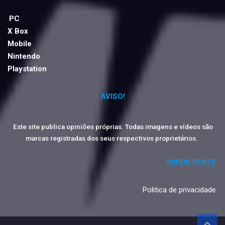
PC
X Box
Mobile
Nintendo
Playstation
AVISO!
Este site publica opiniões próprias. Todas imagens e vídeos são
marcas registradas dos seus respectivos proprietários.
IMPORTANTE
Politica de privacidade