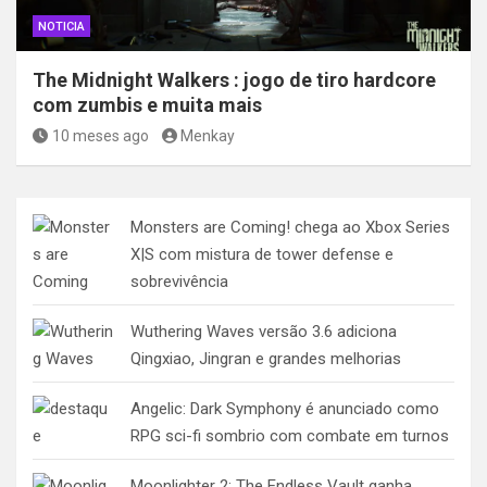
NOTICIA
The Midnight Walkers : jogo de tiro hardcore
com zumbis e muita mais
10 meses ago
Menkay
Monsters are Coming! chega ao Xbox Series
X|S com mistura de tower defense e
sobrevivência
Wuthering Waves versão 3.6 adiciona
Qingxiao, Jingran e grandes melhorias
Angelic: Dark Symphony é anunciado como
RPG sci-fi sombrio com combate em turnos
Moonlighter 2: The Endless Vault ganha