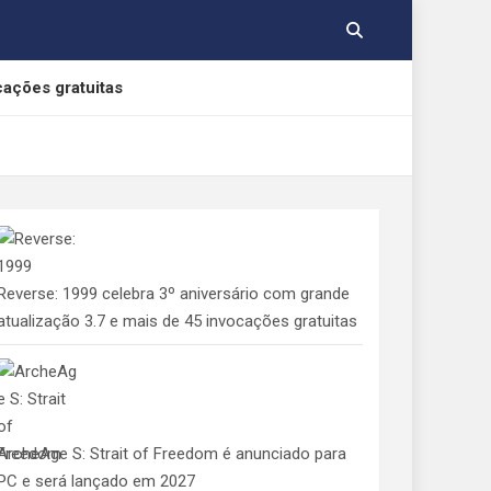
cações gratuitas
, Yamato e Gabumon
e Indolphinity
Reverse: 1999 celebra 3º aniversário com grande
 aos consumidores de jogos digitais
atualização 3.7 e mais de 45 invocações gratuitas
ArcheAge S: Strait of Freedom é anunciado para
PC e será lançado em 2027