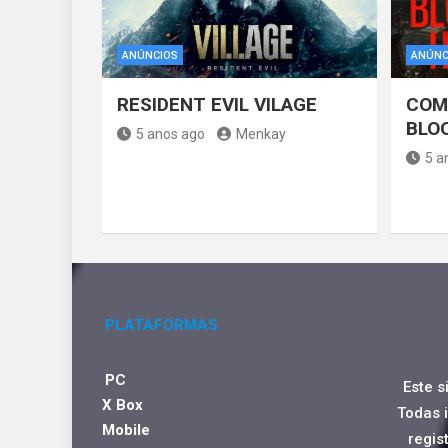
ANÚNCIOS
ANÚNC
RESIDENT EVIL VILAGE
COM
BLO
5 anos ago
Menkay
5 a
PLATAFORMAS
PC
Este s
X Box
Todas 
Mobile
regis