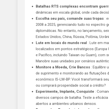
Batalhas RTS complexas encontram guerra
dinâmicas em escala global, onde cada decis
Escolha seu país, comande suas tropas
: e
2008 a 2025, gerenciando tudo no espectro ge
diplomáticas. No entanto, no lançamento, se
Estados Unidos, China, Rússia, Polônia, Ucrâni
Lute em locais do mundo real
: Lute em mai
localizados em pontos estratégicos (Europa Ce
e Pacífico, incluindo Taiwan ou Guam), com su
Manobre suas unidades por cenários autêntic
Monitore a Moeda, Crie Bancos
: Equilibre
de suprimento e monitorando as flutuações
econômico IS-LM-BP. Você transformará seu p
ou comprará prosperidade social a crédito?
Experimente, Implante, Conquiste
: Comand
diversos campos de batalha. Teste a eficáci
abertos a ambientes urbanos densos.