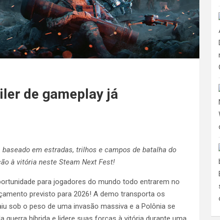
ler de gameplay já
 baseado em estradas, trilhos e campos de batalha do
ão à vitória neste Steam Next Fest!
portunidade para jogadores do mundo todo entrarem no
çamento previsto para 2026! A demo transporta os
caiu sob o peso de uma invasão massiva e a Polônia se
guerra híbrida e lidere suas forças à vitória durante uma