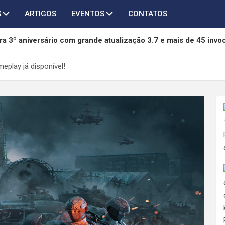
S
ARTIGOS
EVENTOS
CONTATOS
a 3º aniversário com grande atualização 3.7 e mais de 45 invo
of Freedom é anunciado para PC e será lançado em 2027
eplay já disponível!
chega ao AFK Journey em novo crossover com Taichi, Agumon
thers terá novo capítulo em desenvolvimento pela 505 Games 
da mídia física da Sony e pode se tornar referência na proteção