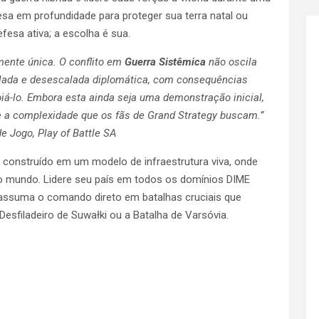
sa em profundidade para proteger sua terra natal ou
esa ativa; a escolha é sua.
ente única. O conflito em
Guerra Sistêmica
não oscila
calada e desescalada diplomática, com consequências
iá-lo. Embora esta ainda seja uma demonstração inicial,
e a complexidade que os fãs de Grand Strategy buscam.”
e Jogo, Play of Battle SA
 construído em um modelo de infraestrutura viva, onde
m o mundo. Lidere seu país em todos os domínios DIME
e assuma o comando direto em batalhas cruciais que
esfiladeiro de Suwałki ou a Batalha de Varsóvia.