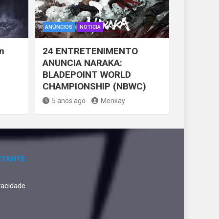
ANÚNCIOS
NOTICIA
n
24 ENTRETENIMENTO
ANUNCIA NARAKA:
BLADEPOINT WORLD
CHAMPIONSHIP (NBWC)
5 anos ago
Menkay
RTANTE
ivacidade