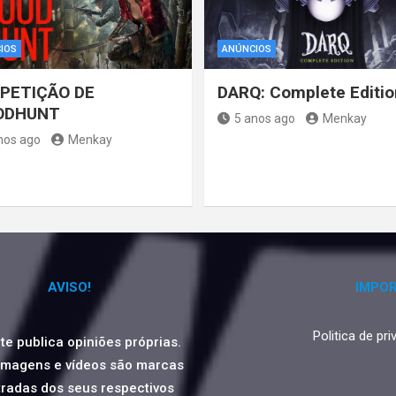
IOS
ANÚNCIOS
PETIÇÃO DE
DARQ: Complete Editio
ODHUNT
5 anos ago
Menkay
nos ago
Menkay
AVISO!
IMPO
Politica de pr
ite publica opiniões próprias.
imagens e vídeos são marcas
tradas dos seus respectivos