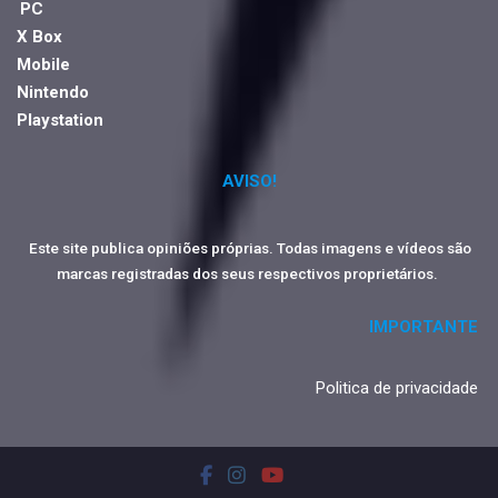
PC
X Box
Mobile
Nintendo
Playstation
AVISO!
Este site publica opiniões próprias. Todas imagens e vídeos são
marcas registradas dos seus respectivos proprietários.
IMPORTANTE
Politica de privacidade