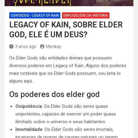
CONTEÚDO - LEGACY OF KAIN
EXPLICAÇÕES DA HISTÓRIA
LEGACY OF KAIN, SOBRE ELDER
GOD, ELE É UM DEUS?
3 anos ago
Menkay
Os Elder Gods são entidades divinas que possuem
diversos poderes em Legacy of Kain. Alguns dos poderes
mais notáveis ​​que os Elder Gods possuem, vou lista-lo
alguns aqui.
Os poderes dos elder god
Onipotência
: Os Elder Gods são seres quase
onipotentes, capazes de exercer um poder quase
ilimitado sobre o universo e seus habitantes.
Imortalidade
: Os Elder Gods são seres imortais,
incapazes de morrer de causas naturais ou serem