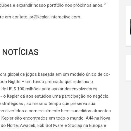
quipes e expandir nosso portfólio nos próximos anos. ”
tre em contato: pr@kepler-interactive.com
 NOTÍCIAS
itora global de jogos baseada em um modelo único de co-
oon Nights – um fundo premiado que redefiniu o
 de US $ 100 milhões para apoiar desenvolvedores
​- o Kepler dá aos estúdios uma participação no negócio
 estratégicas , ao mesmo tempo que preserva sua
ogos divertidos e comercialmente bem-sucedidos atraentes
da Kepler são encontrados em todo o mundo: A44 na Nova
a do Norte, Awaceb, Ebb Software e Sloclap na Europa e