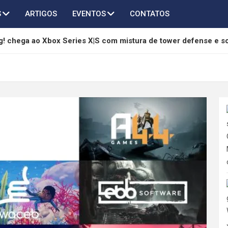
S
ARTIGOS
EVENTOS
CONTATOS
! chega ao Xbox Series X|S com mistura de tower defense e s
são 3.6 adiciona Qingxiao, Jingran e grandes melhorias
hony é anunciado como RPG sci-fi sombrio com combate em tu
ndless Vault ganha edição física para Switch 2, PS5 e PC
a 3º aniversário com grande atualização 3.7 e mais de 45 invo