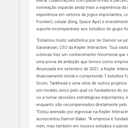
liderar colaborações com plataformas e parceir
nomeação expande ainda mais a experiência da in
experiência em setores de jogos importantes, co
Frontier), celular (King, Space Ape) e investime
suporte incomparáveis ​​aos estúdios do grupo Ke
“Estamos muito satisfeitos por ter Damon se jun
Garavaryan, CEO da Kepler Interactive. “Sua va
icônicas traz um conhecimento fenomenal que s
uma prova da ambição que temos como empres
Anunciada em setembro de 2021, a Kepler Intera
financiamento inicial e compreende 7 estúdios f
Scorn, Tankhead e uma série de outros projeto
um modelo único pelo qual os fundadores do est
os a tomar decisões estratégicas importantes, 
enquanto são recompensados ​​diretamente pelo 
“Estou animado por ingressar na Kepler Interac
acrescentou Damon Baker. “A empresa é fundad
mim, mas também em nossos estúdios e parceir