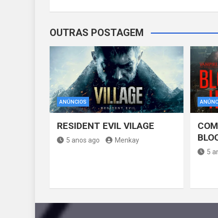
Post
OUTRAS POSTAGEM
ANÚNCIOS
ANÚNC
RESIDENT EVIL VILAGE
COM
BLO
5 anos ago
Menkay
5 a