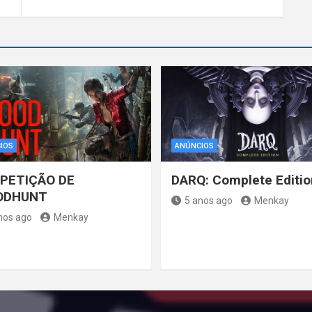
IOS
ANÚNCIOS
PETIÇÃO DE
DARQ: Complete Editio
ODHUNT
5 anos ago
Menkay
nos ago
Menkay