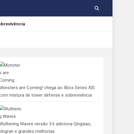
obrevivência
rnos
cações gratuitas
Monsters are Coming! chega ao Xbox Series X|S
com mistura de tower defense e sobrevivência
Wuthering Waves versão 3.6 adiciona Qingxiao,
Jingran e grandes melhorias