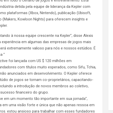
os em todo o cenário de jogos e entretenimento. Esta
dústria detida pela equipe de liderança da Kepler com
mo plataformas (Xbox, Nintendo), publicação (Ubisoft,
nto (Makers, Kowloon Nights) para oferecem insights e
pler.
tando à nossa equipe crescente na Kepler”, disse Alexis
sta experiência em algumas das empresas de jogos mais
erá extremamente valioso para nós e nossos estúdios. É
a ”
ctive foi lançada com US $ 120 milhões em
undadores com títulos muito esperados, como Sifu, Tchia,
s não anunciados em desenvolvimento. O Kepler oferece
údio de jogos se tornam co-proprietários, capacitando-
incluindo a introdução de novos membros ao coletivo,
sucesso financeiro do grupo.
tive em um momento tão importante em sua jornada”,
a em uma visão forte e única que não apenas ressoa em
os. estou ansioso para trabalhar com esses fundadores