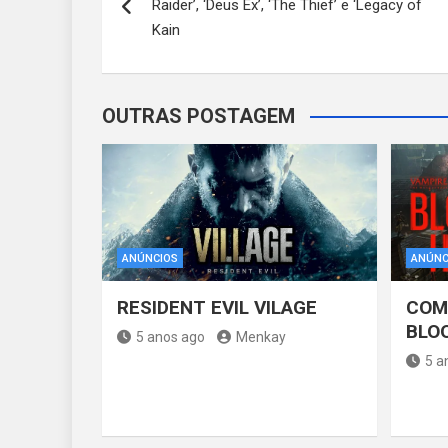
Raider’, ‘Deus Ex’, ‘The Thief’ e ‘Legacy of
Post
Kain
OUTRAS POSTAGEM
ANÚNCIOS
ANÚNC
RESIDENT EVIL VILAGE
COM
BLO
5 anos ago
Menkay
5 a