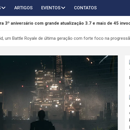
S
ARTIGOS
EVENTOS
CONTATOS
a 3º aniversário com grande atualização 3.7 e mais de 45 invo
of Freedom é anunciado para PC e será lançado em 2027
d, um Battle Royale de última geração com forte foco na progressã
chega ao AFK Journey em novo crossover com Taichi, Agumon
thers terá novo capítulo em desenvolvimento pela 505 Games 
da mídia física da Sony e pode se tornar referência na proteção