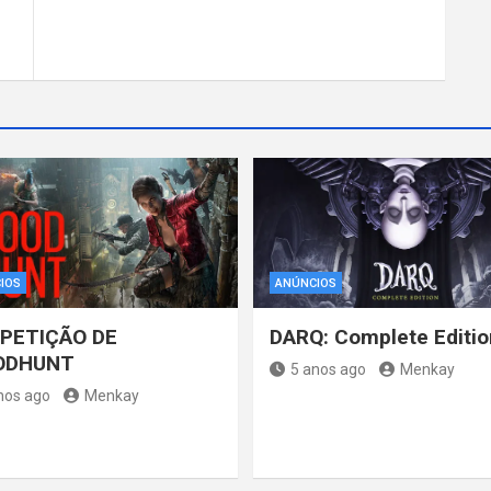
IOS
ANÚNCIOS
PETIÇÃO DE
DARQ: Complete Editio
ODHUNT
5 anos ago
Menkay
nos ago
Menkay