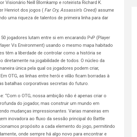
or Visionário Neill Blomkamp e roteirista Richard K.
ier Henriot dos jogos (
Far Cry, Assassin’s Creed)
assume
indo uma riqueza de talentos de primeira linha para dar
50 jogadores lutam entre si em encarando PvP (Player
Player Vs Environment) usando o mesmo mapa habitado
s têm a liberdade de controlar como a história se
 diretamente na jogabilidade de todos. O núcleo da
 maneira única pela qual os jogadores podem criar,
. Em OTG, as linhas entre herói e vilão ficam borradas à
s batalhas corporativas secretas do futuro.
e: “Com o OTG, nossa ambição não é apenas criar o
 profunda do jogador, mas construir um mundo em
fazendo mudanças impressionantes. Varias maneiras em
m inovadora ao fluxo da sessão principal do Battle
dicionamos propósito a cada elemento do jogo, permitindo
damente, onde sempre há algo novo para encontrar e