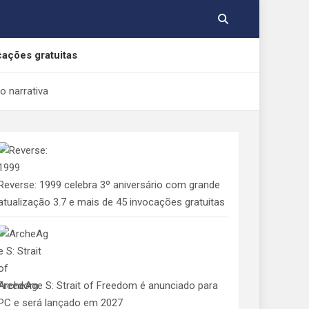
cações gratuitas
o narrativa
, Yamato e Gabumon
e Indolphinity
Reverse: 1999 celebra 3º aniversário com grande
 aos consumidores de jogos digitais
atualização 3.7 e mais de 45 invocações gratuitas
ArcheAge S: Strait of Freedom é anunciado para
PC e será lançado em 2027