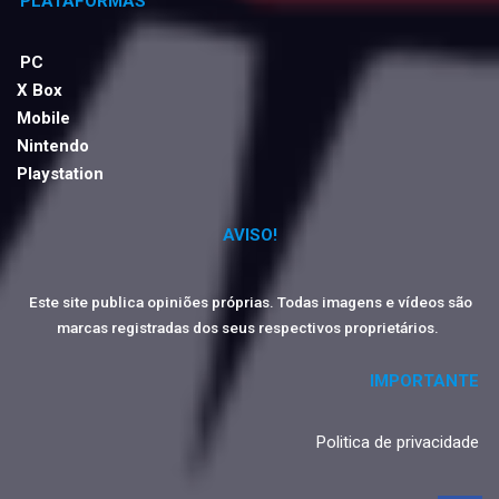
PLATAFORMAS
PC
X Box
Mobile
Nintendo
Playstation
AVISO!
Este site publica opiniões próprias. Todas imagens e vídeos são
marcas registradas dos seus respectivos proprietários.
IMPORTANTE
Politica de privacidade