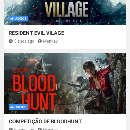
ANÚNCIOS
RESIDENT EVIL VILAGE
5 anos ago
Menkay
ANÚNCIOS
COMPETIÇÃO DE BLOODHUNT
5 anos ago
Menkay