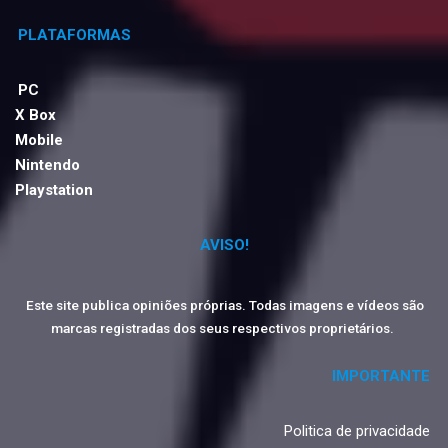
PLATAFORMAS
PC
X Box
Mobile
Nintendo
Playstation
AVISO!
Este site publica opiniões próprias. Todas imagens e vídeos são
marcas registradas dos seus respectivos proprietários.
IMPORTANTE
Politica de privacidade