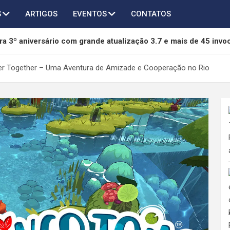
S
ARTIGOS
EVENTOS
CONTATOS
a 3º aniversário com grande atualização 3.7 e mais de 45 invo
of Freedom é anunciado para PC e será lançado em 2027
nger Together – Uma Aventura de Amizade e Cooperação no Rio
chega ao AFK Journey em novo crossover com Taichi, Agumon
thers terá novo capítulo em desenvolvimento pela 505 Games 
da mídia física da Sony e pode se tornar referência na proteção