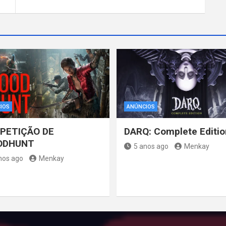
IOS
ANÚNCIOS
PETIÇÃO DE
DARQ: Complete Editio
ODHUNT
5 anos ago
Menkay
nos ago
Menkay