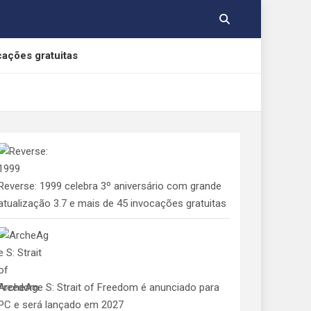
cações gratuitas
, Yamato e Gabumon
e Indolphinity
Reverse: 1999 celebra 3º aniversário com grande
 aos consumidores de jogos digitais
atualização 3.7 e mais de 45 invocações gratuitas
ArcheAge S: Strait of Freedom é anunciado para
PC e será lançado em 2027