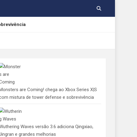
obrevivência
rnos
cações gratuitas
Monsters are Coming! chega ao Xbox Series X|S
com mistura de tower defense e sobrevivência
Wuthering Waves versão 3.6 adiciona Qingxiao,
Jingran e grandes melhorias