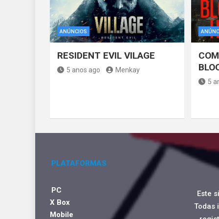
ANÚNCIOS
ANÚNC
RESIDENT EVIL VILAGE
COM
BLO
5 anos ago
Menkay
5 a
PLATAFORMAS
PC
Este s
X Box
Todas 
Mobile