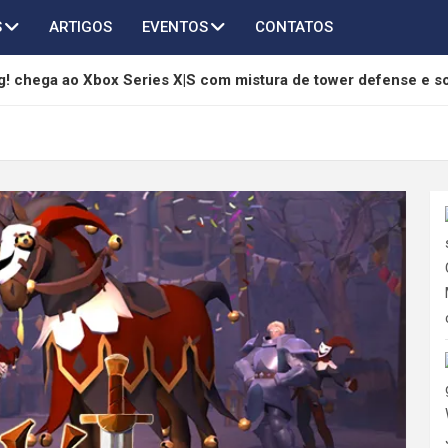
S
ARTIGOS
EVENTOS
CONTATOS
! chega ao Xbox Series X|S com mistura de tower defense e s
são 3.6 adiciona Qingxiao, Jingran e grandes melhorias
hony é anunciado como RPG sci-fi sombrio com combate em tu
ndless Vault ganha edição física para Switch 2, PS5 e PC
a 3º aniversário com grande atualização 3.7 e mais de 45 invo