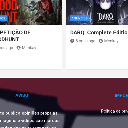
IOS
ANÚNCIOS
PETIÇÃO DE
DARQ: Complete Editio
ODHUNT
5 anos ago
Menkay
nos ago
Menkay
AVISO!
IMPO
Politica de pr
ite publica opiniões próprias.
imagens e vídeos são marcas