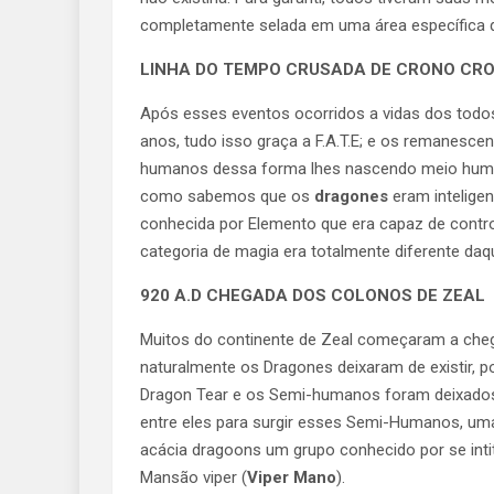
completamente selada em uma área específica 
LINHA DO TEMPO CRUSADA DE CRONO CROSS
Após esses eventos ocorridos a vidas dos todo
anos, tudo isso graça a F.A.T.E; e os remanesce
humanos dessa forma lhes nascendo meio hu
como sabemos que os
dragones
eram intelige
conhecida por Elemento que era capaz de contro
categoria de magia era totalmente diferente da
920 A.D CHEGADA DOS COLONOS DE ZEAL
Muitos do continente de Zeal começaram a chega
naturalmente os Dragones deixaram de existir, 
Dragon Tear e os Semi-humanos foram deixados
entre eles para surgir esses Semi-Humanos, uma
acácia dragoons um grupo conhecido por se intit
Mansão viper (
Viper Mano
).