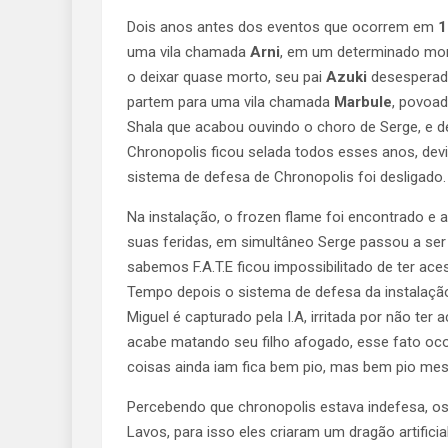
Dois anos antes dos eventos que ocorrem em
1
uma vila chamada
Arni
, em um determinado m
o deixar quase morto, seu pai
Azuki
desesperado
partem para uma vila chamada
Marbule
, povoad
Shala que acabou ouvindo o choro de Serge, e d
Chronopolis ficou selada todos esses anos, dev
sistema de defesa de Chronopolis foi desligado.
Na instalação, o frozen flame foi encontrado 
suas feridas, em simultâneo Serge passou a ser
sabemos F.A.T.E ficou impossibilitado de ter ac
Tempo depois o sistema de defesa da instalação
Miguel é capturado pela I.A, irritada por não te
acabe matando seu filho afogado, esse fato oco
coisas ainda iam fica bem pio, mas bem pio me
Percebendo que chronopolis estava indefesa, o
Lavos, para isso eles criaram um dragão artific