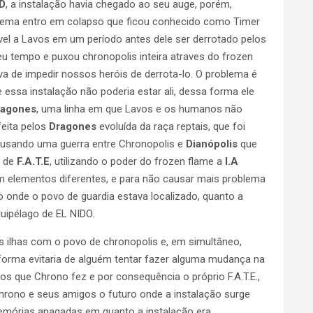
D
, a instalação havia chegado ao seu auge, porém,
ema entro em colapso que ficou conhecido como Timer
vel a Lavos em um período antes dele ser derrotado pelos
eu tempo e puxou chronopolis inteira atraves do frozen
a de impedir nossos heróis de derrota-lo. O problema é
e essa instalação não poderia estar ali, dessa forma ele
ragones
, uma linha em que Lavos e os humanos não
eita pelos
Dragones
evoluída da raça reptais, que foi
causando uma guerra entre Chronopolis e
Dianópolis
que
a de
F.A.T.E
, utilizando o poder do frozen flame a
I.A
 elementos diferentes, e para não causar mais problema
o onde o povo de guardia estava localizado, quanto a
uipélago de EL NIDO.
 ilhas com o povo de chronopolis e, em simultâneo,
 forma evitaria de alguém tentar fazer alguma mudança na
os que Chrono fez e por consequência o próprio F.A.T.E.,
Chrono e seus amigos o futuro onde a instalação surge
 memórias apagadas em quanto a instalação era