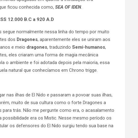
que ficou conhecida como,
SEA OF IDEN
.
 12.000 B.C a 920 A.D
s segue normalmente nessa linha do tempo por muito
ntes dos
Dragones
, aparentemente eles se uniram aos
manos e meio
dragones
, traduzindo
Semi-humanos
,
ntes, eles criaram uma forma de magia mecânica
la o ambiente e foi adotada depois pela maioria, essa
quela natural que conhecíamos em Chrono trigge.
r nas ilhas de El Nido e passaram a povoar suas ilhas,
porém, muito de sua cultura como o forte Dragones a
 para trás. Não me pergunte como era, o acasalamento
 possibilidade era os Mistic. Nesse mesmo período os
ular os defensores do El Nido surgiu tendo sua base na