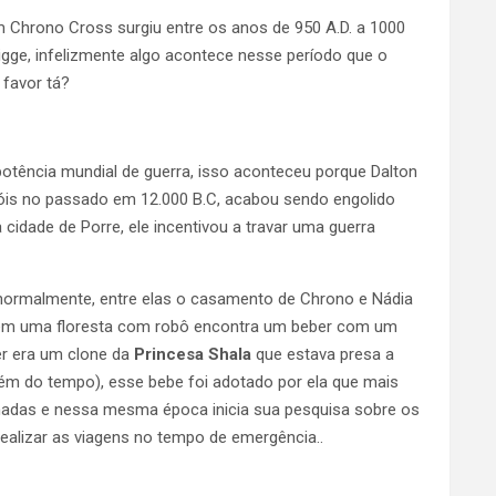
Chrono Cross surgiu entre os anos de 950 A.D. a 1000
gge, infelizmente algo acontece nesse período que o
 favor tá?
potência mundial de guerra, isso aconteceu porque Dalton
róis no passado em 12.000 B.C, acabou sendo engolido
cidade de Porre, ele incentivou a travar uma guerra
normalmente, entre elas o casamento de Chrono e Nádia
o em uma floresta com robô encontra um beber com um
er era um clone da
Princesa Shala
que estava presa a
ém do tempo), esse bebe foi adotado por ela que mais
nadas e nessa mesma época inicia sua pesquisa sobre os
ealizar as viagens no tempo de emergência..