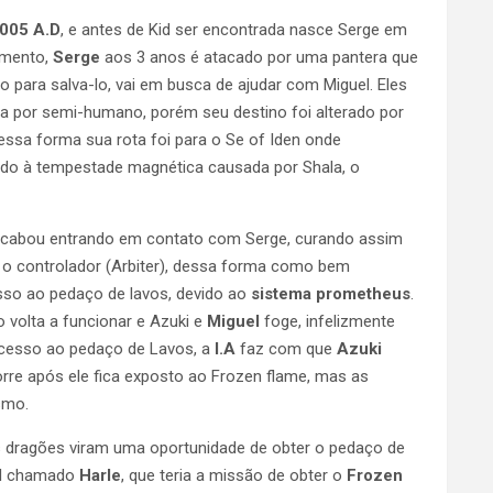
005 A.D
, e antes de Kid ser encontrada nasce Serge em
omento,
Serge
aos 3 anos é atacado por uma pantera que
 para salva-lo, vai em busca de ajudar com Miguel. Eles
a por semi-humano, porém seu destino foi alterado por
essa forma sua rota foi para o Se of Iden onde
ido à tempestade magnética causada por Shala, o
e acabou entrando em contato com Serge, curando assim
 o controlador (Arbiter), dessa forma como bem
esso ao pedaço de lavos, devido ao
sistema
prometheus
.
 volta a funcionar e Azuki e
Miguel
foge, infelizmente
r acesso ao pedaço de Lavos, a
I.A
faz com que
Azuki
rre após ele fica exposto ao Frozen flame, mas as
smo.
s dragões viram uma oportunidade de obter o pedaço de
ial chamado
Harle
, que teria a missão de obter o
Frozen