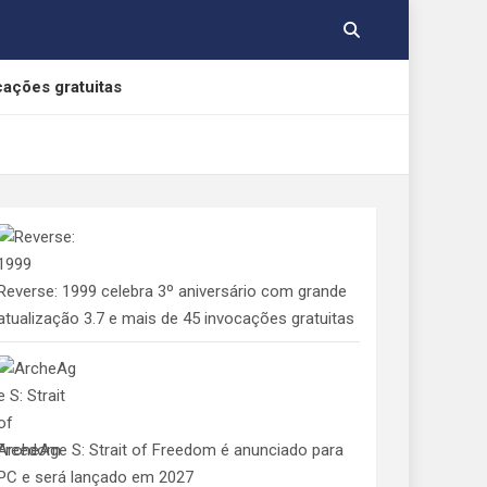
cações gratuitas
, Yamato e Gabumon
e Indolphinity
Reverse: 1999 celebra 3º aniversário com grande
 aos consumidores de jogos digitais
atualização 3.7 e mais de 45 invocações gratuitas
ArcheAge S: Strait of Freedom é anunciado para
PC e será lançado em 2027