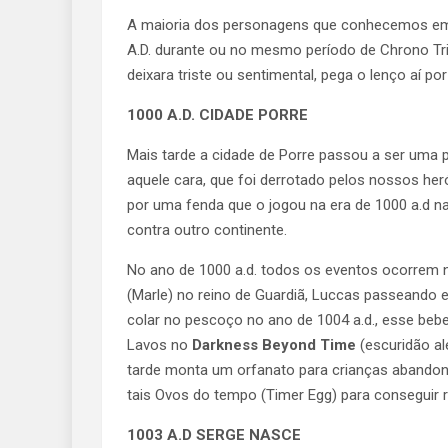
A maioria dos personagens que conhecemos em 
A.D. durante ou no mesmo período de Chrono Tri
deixara triste ou sentimental, pega o lenço aí por
1000 A.D. CIDADE PORRE
Mais tarde a cidade de Porre passou a ser uma 
aquele cara, que foi derrotado pelos nossos he
por uma fenda que o jogou na era de 1000 a.d na 
contra outro continente.
No ano de 1000 a.d. todos os eventos ocorrem 
(Marle) no reino de Guardiã, Luccas passeand
colar no pescoço no ano de 1004 a.d., esse beb
Lavos no
Darkness Beyond Time
(escuridão al
tarde monta um orfanato para crianças abando
tais Ovos do tempo (Timer Egg) para conseguir r
1003 A.D SERGE NASCE