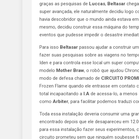
graças as pesquisas de
Luccas
,
Beltasar
chegar
super avançada, ele naturalmente decidiu logo c
havia descobridor que o mundo ainda estava em p
mesmo, decidiu construir essa máquina do tempo,
eventos que pudesse impedir o desastre imediat
Para isso
Beltasar
passou ajudar a construir u
fazer suas pesquisas sobre as viagens no tempo 
Iden e para controla esse local um super compu
modelo
Mother Braw
, o robô que ajudou Chron
modo de defesa chamado de
CIRCUITO PROM
Frozen Flame quando ele entrasse em contato 
total incapacitando a
I.A
de acessa-lo, a menos 
como
Arbiter
, para facilitar podemos traduzi 
Toda essa instalação deveria consumir uma grand
encontrado depois que ele desapareceu em 12.00
para essa instalação fazer seus experimentos, c
circuito prometeu sem que ninguém soubesse foi