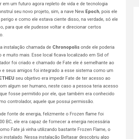
 em um futuro agora repleto de vida e de tecnologia
onstruí seu novo projeto, sim, a nave New
Epoch
, pois ele
erigo e como ele estava ciente disso, na verdade, só ele
 para que ele pudesse voltar e direcionar certos
o.
ma instalação chamada de
Chronopolis
onde ele poderia
e muito mais. Esse local ficava localizado em Sid of
tador foi criado e chamado de Fate ele é semelhante ao
o e seus amigos foi integrado a esse sistema como um
ETHEU
seu objetivo era impedir Fate de ter acesso ao
com algum ser humano, neste caso a pessoa teria acesso
que fosse permitido por ele, que também era conhecido
como controlador, aquele que possui permissão.
e fonte de energia, felizmente o Frozen flame foi
0 BC, ele era capaz de fornecer a energia necessária
omo Fate já vinha utilizando bastante Frozen Flame, o
 instalado. Nessa instalação Beltasar descobriu algo