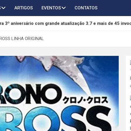
S
ARTIGOS
EVENTOS
CONTATOS
a 3º aniversário com grande atualização 3.7 e mais de 45 invo
of Freedom é anunciado para PC e será lançado em 2027
ROSS LINHA ORIGINAL
chega ao AFK Journey em novo crossover com Taichi, Agumon
thers terá novo capítulo em desenvolvimento pela 505 Games 
da mídia física da Sony e pode se tornar referência na proteção