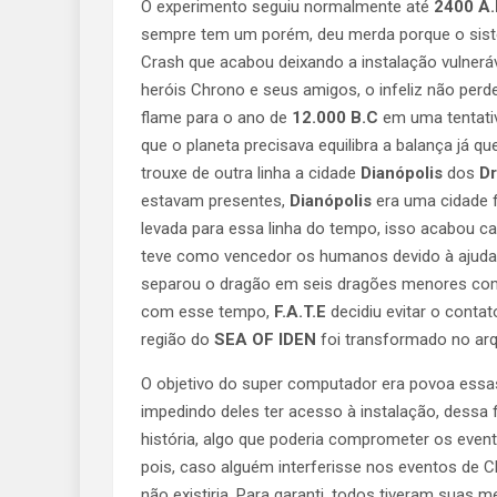
O experimento seguiu normalmente até
2400 A.
sempre tem um porém, deu merda porque o sist
Crash que acabou deixando a instalação vulnerá
heróis Chrono e seus amigos, o infeliz não perd
flame para o ano de
12.000 B.C
em uma tentativ
que o planeta precisava equilibra a balança já qu
trouxe de outra linha a cidade
Dianópolis
dos
D
estavam presentes,
Dianópolis
era uma cidade f
levada para essa linha do tempo, isso acabou 
teve como vencedor os humanos devido à ajud
separou o dragão em seis dragões menores com
com esse tempo,
F.A.T.E
decidiu evitar o contat
região do
SEA OF IDEN
foi transformado no arq
O objetivo do super computador era povoa essas
impedindo deles ter acesso à instalação, dessa
história, algo que poderia comprometer os event
pois, caso alguém interferisse nos eventos de 
não existiria. Para garanti, todos tiveram suas