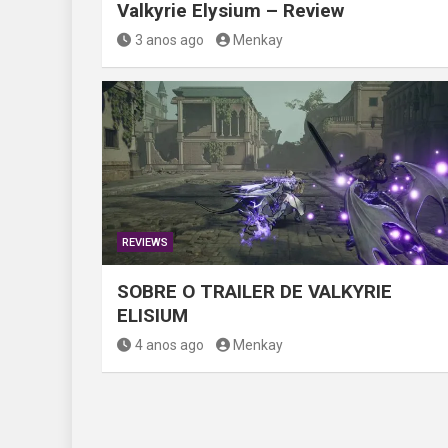
Valkyrie Elysium – Review
3 anos ago
Menkay
REVIEWS
SOBRE O TRAILER DE VALKYRIE
ELISIUM
4 anos ago
Menkay