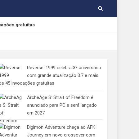
cações gratuitas
, Yamato e Gabumon
Reverse: 1999 celebra 3º aniversário
e Indolphinity
com grande atualização 3.7 e mais
de 45 invocações gratuitas
 aos consumidores de jogos digitais
ArcheAge S: Strait of Freedom é
anunciado para PC e será lançado
em 2027
Digimon Adventure chega ao AFK
Journey em novo crossover com