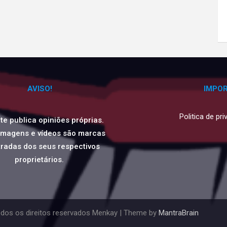
AVISO!
IMPO
Politica de pr
ite publica opiniões próprias.
imagens e vídeos são marcas
tradas dos seus respectivos
proprietários.
dos os direitos reservados Menkay | Theme by
MantraBrain