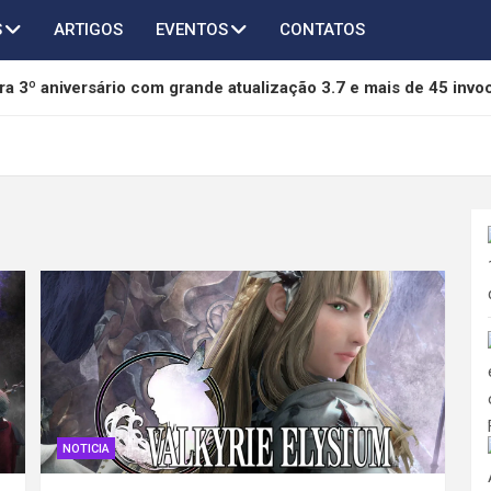
S
ARTIGOS
EVENTOS
CONTATOS
a 3º aniversário com grande atualização 3.7 e mais de 45 invo
of Freedom é anunciado para PC e será lançado em 2027
chega ao AFK Journey em novo crossover com Taichi, Agumon
thers terá novo capítulo em desenvolvimento pela 505 Games 
da mídia física da Sony e pode se tornar referência na proteção
NOTICIA