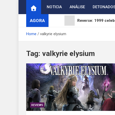
Skip
NOTICIA
ANÁLISE
DETONADO
to
content
AGORA
Reverse: 1999 celebr
ArcheAge S: Strait 
Home
valkyrie elysium
Digimon Adventure 
Tag:
valkyrie elysium
WUCHANG: Fallen Fea
Brasil reage ao fim 
REVIEWS