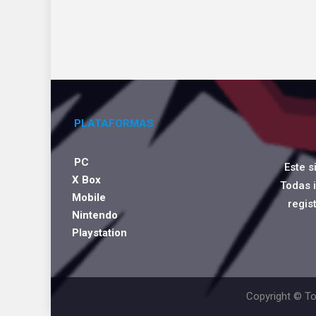
PLATAFORMAS
PC
Este s
X Box
Todas 
Mobile
regis
Nintendo
Playstation
Copyright © To