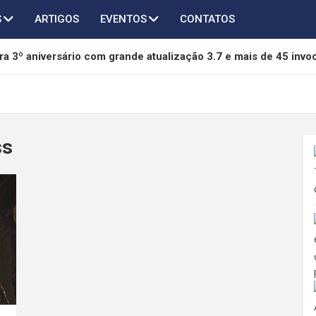
S
ARTIGOS
EVENTOS
CONTATOS
a 3º aniversário com grande atualização 3.7 e mais de 45 invo
of Freedom é anunciado para PC e será lançado em 2027
chega ao AFK Journey em novo crossover com Taichi, Agumon
ss
thers terá novo capítulo em desenvolvimento pela 505 Games 
da mídia física da Sony e pode se tornar referência na proteção