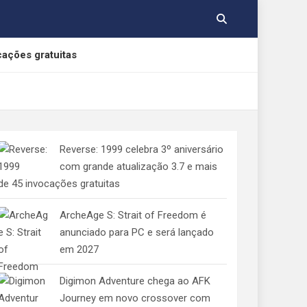
cações gratuitas
, Yamato e Gabumon
Reverse: 1999 celebra 3º aniversário
e Indolphinity
com grande atualização 3.7 e mais
de 45 invocações gratuitas
 aos consumidores de jogos digitais
ArcheAge S: Strait of Freedom é
anunciado para PC e será lançado
em 2027
Digimon Adventure chega ao AFK
Journey em novo crossover com