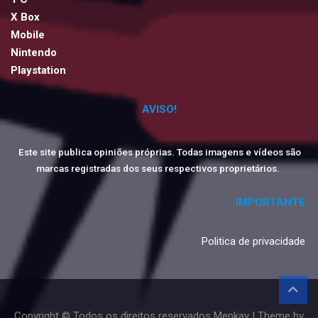
X Box
Mobile
Nintendo
Playstation
AVISO!
Este site publica opiniões próprias. Todas imagens e vídeos são
marcas registradas dos seus respectivos proprietários.
IMPORTANTE
Politica de privacidade
Copyright © Todos os direitos reservados Menkay | Theme by