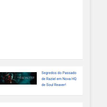
Segredos do Passado
de Raziel em Nova HQ
de Soul Reaver!