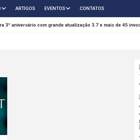
S
ARTIGOS
EVENTOS
CONTATOS
a 3º aniversário com grande atualização 3.7 e mais de 45 invo
of Freedom é anunciado para PC e será lançado em 2027
chega ao AFK Journey em novo crossover com Taichi, Agumon
thers terá novo capítulo em desenvolvimento pela 505 Games 
da mídia física da Sony e pode se tornar referência na proteção