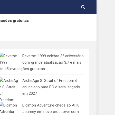
cações gratuitas
, Yamato e Gabumon
Reverse: 1999 celebra 3º aniversário
e Indolphinity
com grande atualização 3.7 e mais
de 45 invocações gratuitas
 aos consumidores de jogos digitais
ArcheAge S: Strait of Freedom é
anunciado para PC e será lançado
em 2027
Digimon Adventure chega ao AFK
Journey em novo crossover com