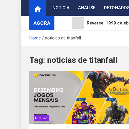
Skip
NOTICIA
ANÁLISE
DETONADO
to
content
AGORA
Reverse: 1999 celebr
ArcheAge S: Strait 
Home
noticias de titanfall
Digimon Adventure 
Tag:
noticias de titanfall
WUCHANG: Fallen Fea
Brasil reage ao fim 
NOTICIA