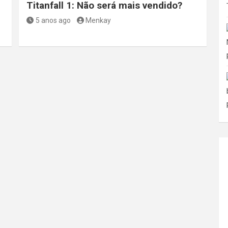
Titanfall 1: Não será mais vendido?
5 anos ago
Menkay