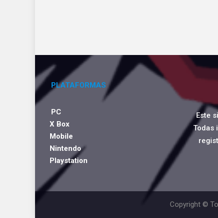
PLATAFORMAS
PC
Este s
X Box
Todas 
Mobile
regis
Nintendo
Playstation
Copyright © To