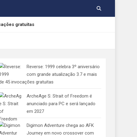
cações gratuitas
, Yamato e Gabumon
Reverse: 1999 celebra 3º aniversário
e Indolphinity
com grande atualização 3.7 e mais
de 45 invocações gratuitas
 aos consumidores de jogos digitais
ArcheAge S: Strait of Freedom é
anunciado para PC e será lançado
em 2027
Digimon Adventure chega ao AFK
Journey em novo crossover com