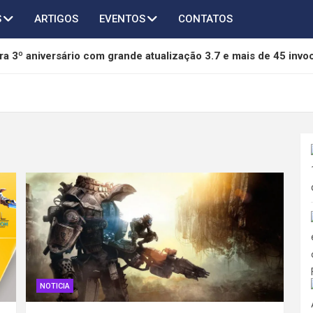
S
ARTIGOS
EVENTOS
CONTATOS
a 3º aniversário com grande atualização 3.7 e mais de 45 invo
of Freedom é anunciado para PC e será lançado em 2027
chega ao AFK Journey em novo crossover com Taichi, Agumon
thers terá novo capítulo em desenvolvimento pela 505 Games 
da mídia física da Sony e pode se tornar referência na proteção
NOTICIA