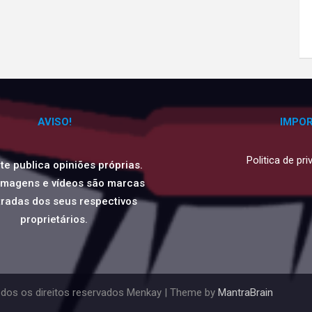
AVISO!
IMPO
Politica de pr
ite publica opiniões próprias.
imagens e vídeos são marcas
tradas dos seus respectivos
proprietários.
dos os direitos reservados Menkay | Theme by
MantraBrain