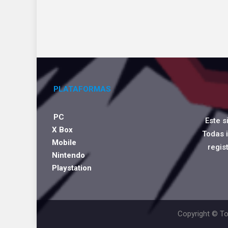
PLATAFORMAS
PC
Este s
X Box
Todas 
Mobile
regis
Nintendo
Playstation
Copyright © To