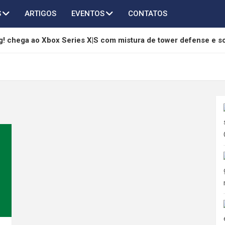
S
ARTIGOS
EVENTOS
CONTATOS
! chega ao Xbox Series X|S com mistura de tower defense e s
são 3.6 adiciona Qingxiao, Jingran e grandes melhorias
hony é anunciado como RPG sci-fi sombrio com combate em tu
ndless Vault ganha edição física para Switch 2, PS5 e PC
a 3º aniversário com grande atualização 3.7 e mais de 45 invo