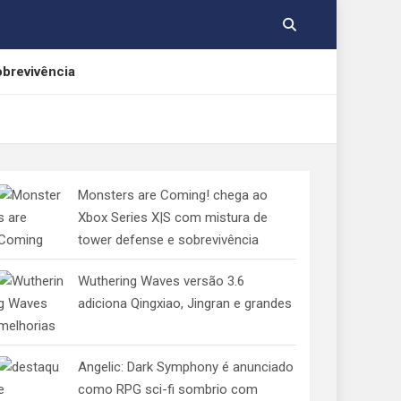
obrevivência
rnos
Monsters are Coming! chega ao
Xbox Series X|S com mistura de
tower defense e sobrevivência
cações gratuitas
Wuthering Waves versão 3.6
adiciona Qingxiao, Jingran e grandes
melhorias
Angelic: Dark Symphony é anunciado
como RPG sci-fi sombrio com