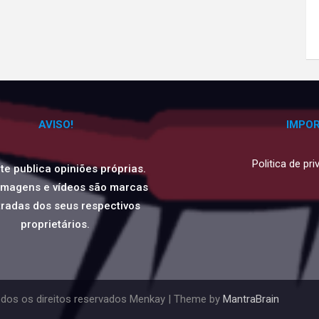
AVISO!
IMPO
Politica de pr
ite publica opiniões próprias.
imagens e vídeos são marcas
tradas dos seus respectivos
proprietários.
dos os direitos reservados Menkay | Theme by
MantraBrain