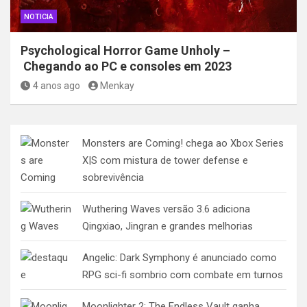
NOTICIA
Psychological Horror Game Unholy –
Chegando ao PC e consoles em 2023
4 anos ago
Menkay
Monsters are Coming! chega ao Xbox Series
X|S com mistura de tower defense e
sobrevivência
Wuthering Waves versão 3.6 adiciona
Qingxiao, Jingran e grandes melhorias
Angelic: Dark Symphony é anunciado como
RPG sci-fi sombrio com combate em turnos
Moonlighter 2: The Endless Vault ganha