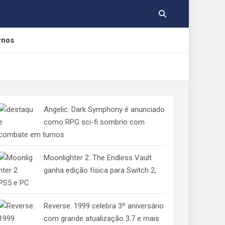
rnos
cações gratuitas
Angelic: Dark Symphony é anunciado
como RPG sci-fi sombrio com
combate em turnos
, Yamato e Gabumon
Moonlighter 2: The Endless Vault
ganha edição física para Switch 2,
PS5 e PC
Reverse: 1999 celebra 3º aniversário
com grande atualização 3.7 e mais