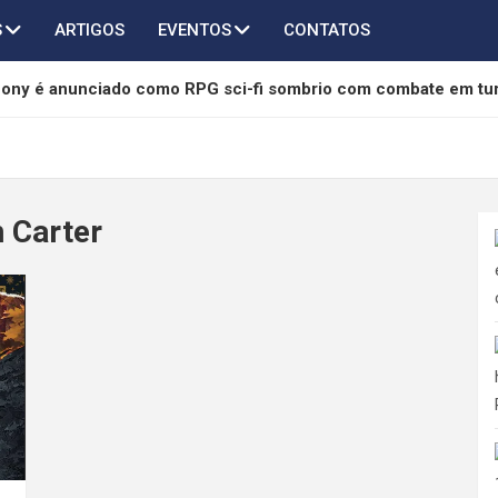
S
ARTIGOS
EVENTOS
CONTATOS
hony é anunciado como RPG sci-fi sombrio com combate em tu
ndless Vault ganha edição física para Switch 2, PS5 e PC
a 3º aniversário com grande atualização 3.7 e mais de 45 invo
n Carter
of Freedom é anunciado para PC e será lançado em 2027
chega ao AFK Journey em novo crossover com Taichi, Agumon