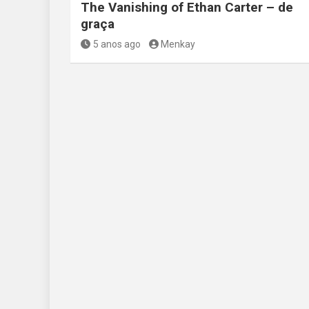
The Vanishing of Ethan Carter – de
graça
5 anos ago
Menkay