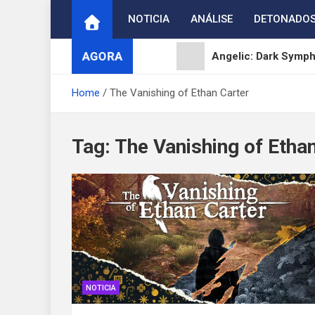
Skip
NOTICIA
ANÁLISE
DETONADO
to
content
AGORA
Angelic: Dark Symp
Moonlighter 2: The E
Home
The Vanishing of Ethan Carter
Reverse: 1999 celebr
Tag:
The Vanishing of Etha
ArcheAge S: Strait 
Digimon Adventure 
NOTICIA