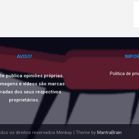
AVISO!
IMPO
Politica de pr
ite publica opiniões próprias.
imagens e vídeos são marcas
tradas dos seus respectivos
proprietários.
dos os direitos reservados Menkay | Theme by
MantraBrain