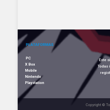
PLATAFORMAS
PC
Este s
X Box
Todas 
Mobile
regis
Nintendo
Playstation
Copyright © To