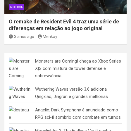
NOTICIA
O remake de Resident Evil 4 traz uma série de
diferenças em relação ao jogo original
3 anos ago
Menkay
Monsters are Coming! chega ao Xbox Series
X|S com mistura de tower defense e
sobrevivência
Wuthering Waves versão 3.6 adiciona
Qingxiao, Jingran e grandes melhorias
Angelic: Dark Symphony é anunciado como
RPG sci-fi sombrio com combate em turnos
Moonlighter 2: The Endless Vault ganha