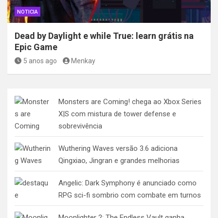
NOTICIA
Dead by Daylight e while True: learn grátis na
Epic Game
5 anos ago
Menkay
Monsters are Coming! chega ao Xbox Series
X|S com mistura de tower defense e
sobrevivência
Wuthering Waves versão 3.6 adiciona
Qingxiao, Jingran e grandes melhorias
Angelic: Dark Symphony é anunciado como
RPG sci-fi sombrio com combate em turnos
Moonlighter 2: The Endless Vault ganha