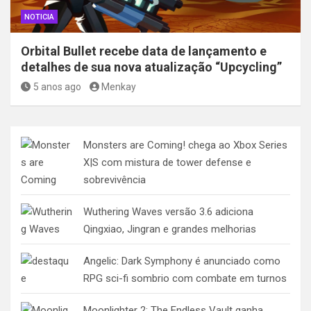
NOTICIA
Orbital Bullet recebe data de lançamento e
detalhes de sua nova atualização “Upcycling”
5 anos ago
Menkay
Monsters are Coming! chega ao Xbox Series
X|S com mistura de tower defense e
sobrevivência
Wuthering Waves versão 3.6 adiciona
Qingxiao, Jingran e grandes melhorias
Angelic: Dark Symphony é anunciado como
RPG sci-fi sombrio com combate em turnos
Moonlighter 2: The Endless Vault ganha