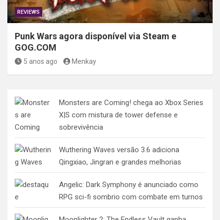
REVIEWS
Punk Wars agora disponível via Steam e
GOG.COM
5 anos ago
Menkay
Monsters are Coming! chega ao Xbox Series
X|S com mistura de tower defense e
sobrevivência
Wuthering Waves versão 3.6 adiciona
Qingxiao, Jingran e grandes melhorias
Angelic: Dark Symphony é anunciado como
RPG sci-fi sombrio com combate em turnos
Moonlighter 2: The Endless Vault ganha