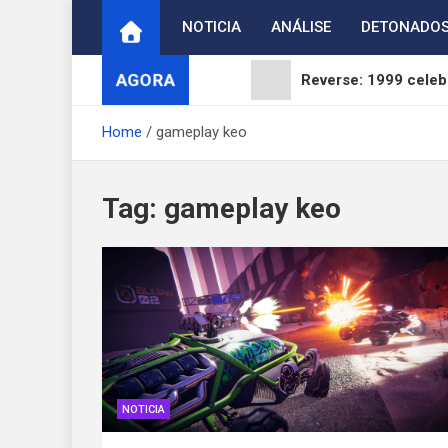
Skip
NOTICIA
ANÁLISE
DETONADO
to
content
AGORA
Reverse: 1999 celebr
ArcheAge S: Strait 
Home
gameplay keo
Digimon Adventure 
Tag:
gameplay keo
WUCHANG: Fallen Fea
Brasil reage ao fim 
NOTICIA