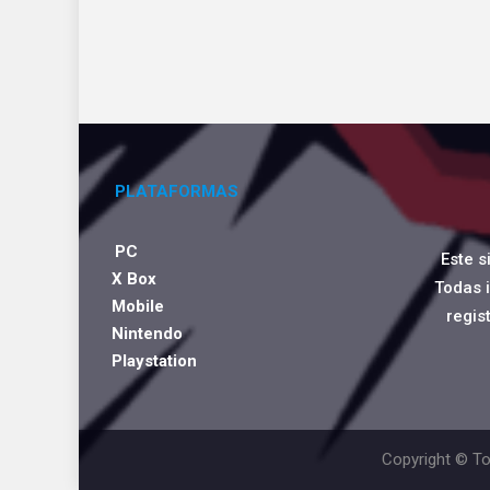
PLATAFORMAS
PC
Este s
X Box
Todas 
Mobile
regis
Nintendo
Playstation
Copyright © To