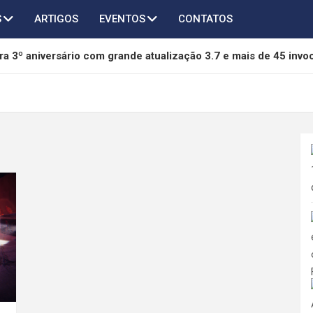
S
ARTIGOS
EVENTOS
CONTATOS
a 3º aniversário com grande atualização 3.7 e mais de 45 invo
of Freedom é anunciado para PC e será lançado em 2027
chega ao AFK Journey em novo crossover com Taichi, Agumon
thers terá novo capítulo em desenvolvimento pela 505 Games 
da mídia física da Sony e pode se tornar referência na proteção