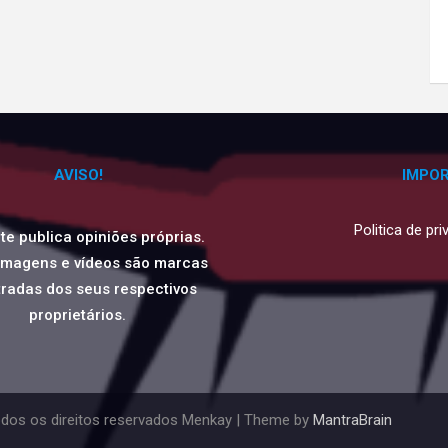
AVISO!
IMPO
Politica de pr
ite publica opiniões próprias.
imagens e vídeos são marcas
tradas dos seus respectivos
proprietários.
dos os direitos reservados Menkay | Theme by
MantraBrain