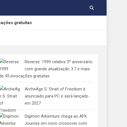
cações gratuitas
, Yamato e Gabumon
Reverse: 1999 celebra 3º aniversário
e Indolphinity
com grande atualização 3.7 e mais
de 45 invocações gratuitas
 aos consumidores de jogos digitais
ArcheAge S: Strait of Freedom é
anunciado para PC e será lançado
em 2027
Digimon Adventure chega ao AFK
Journey em novo crossover com