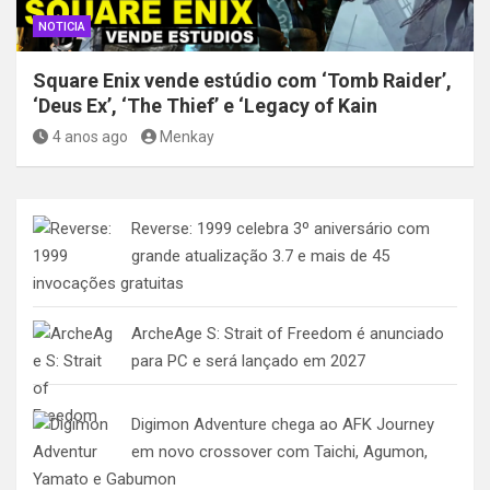
NOTICIA
Square Enix vende estúdio com ‘Tomb Raider’,
‘Deus Ex’, ‘The Thief’ e ‘Legacy of Kain
4 anos ago
Menkay
Reverse: 1999 celebra 3º aniversário com
grande atualização 3.7 e mais de 45
invocações gratuitas
ArcheAge S: Strait of Freedom é anunciado
para PC e será lançado em 2027
Digimon Adventure chega ao AFK Journey
em novo crossover com Taichi, Agumon,
Yamato e Gabumon