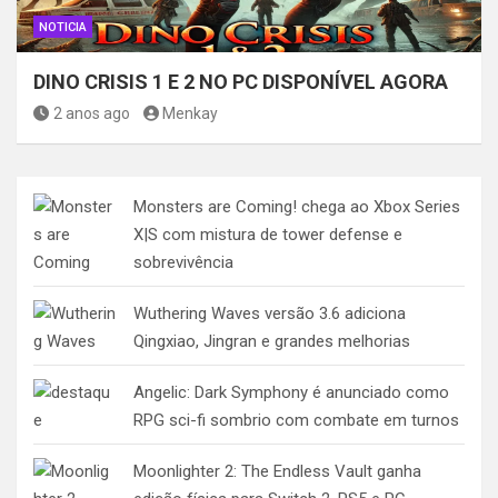
NOTICIA
DINO CRISIS 1 E 2 NO PC DISPONÍVEL AGORA
2 anos ago
Menkay
Monsters are Coming! chega ao Xbox Series
X|S com mistura de tower defense e
sobrevivência
Wuthering Waves versão 3.6 adiciona
Qingxiao, Jingran e grandes melhorias
Angelic: Dark Symphony é anunciado como
RPG sci-fi sombrio com combate em turnos
Moonlighter 2: The Endless Vault ganha