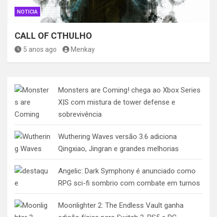
NOTICIA
CALL OF CTHULHO
5 anos ago
Menkay
Monsters are Coming! chega ao Xbox Series
X|S com mistura de tower defense e
sobrevivência
Wuthering Waves versão 3.6 adiciona
Qingxiao, Jingran e grandes melhorias
Angelic: Dark Symphony é anunciado como
RPG sci-fi sombrio com combate em turnos
Moonlighter 2: The Endless Vault ganha